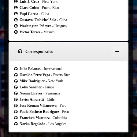
Luis J. Cruz
- New York
Clara Colon
- Puerto Rico
Pupi Garcia
- Cuba
Gustavo 'Cubiche' Sala
- Cuba
Washington Piñeyro
- Uruguay
Víctor Torres
- Mexico
Corresponsales
Julio Bolanos
- Internacional
Osvaldo Perez Vega
- Puerto Rico
Mike Rodriguez
- New York
Lolin Sanchez
- Tampa
Noemi Chavez
- Venezuela
Javier Amoretti
- Chile
Jose Roman Villanueva
- Peru
Paulo Pacheco Rodriguez
- Peru
Francisco Martinez
- Colombia
Norka Regalado
- Los Angeles