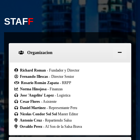
STAF
F
Organizacion
Richard Roman
- Fundador y Director
Fernando Illescas
- Director Senior
Rosario Román Zapata
- RRPP
Norma Hinojosa
- Finanzas
Jose 'Angelito' Lopez
- Logistica
Cesar Flores
- Asistente
Daniel Martinez
- Representante Peru
Nicolas Condor Sol Sol
Master Editor
Antonio Cruz
- Repartiendo Salsa
Osvaldo Perez
- Al Son de la Salsa Brava