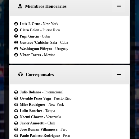
Miembros Honorarios
Luis J. Cruz
- New York
Clara Colon
- Puerto Rico
Pupi Garcia
- Cuba
Gustavo 'Cubiche' Sala
- Cuba
Washington Piñeyro
- Uruguay
Víctor Torres
- Mexico
Corresponsales
Julio Bolanos
- Internacional
Osvaldo Perez Vega
- Puerto Rico
Mike Rodriguez
- New York
Lolin Sanchez
- Tampa
Noemi Chavez
- Venezuela
Javier Amoretti
- Chile
Jose Roman Villanueva
- Peru
Paulo Pacheco Rodriguez
- Peru