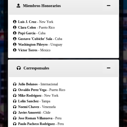
Miembros Honorarios
Luis J. Cruz
- New York
Clara Colon
- Puerto Rico
Pupi Garcia
- Cuba
Gustavo 'Cubiche' Sala
- Cuba
Washington Piñeyro
- Uruguay
Víctor Torres
- Mexico
Corresponsales
Julio Bolanos
- Internacional
Osvaldo Perez Vega
- Puerto Rico
Mike Rodriguez
- New York
Lolin Sanchez
- Tampa
Noemi Chavez
- Venezuela
Javier Amoretti
- Chile
Jose Roman Villanueva
- Peru
Paulo Pacheco Rodriguez
- Peru