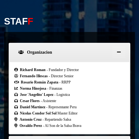
STAF
F
Organizacion
Richard Roman
- Fundador y Director
Fernando Illescas
- Director Senior
Rosario Román Zapata
- RRPP
Norma Hinojosa
- Finanzas
Jose 'Angelito' Lopez
- Logistica
Cesar Flores
- Asistente
Daniel Martinez
- Representante Peru
Nicolas Condor Sol Sol
Master Editor
Antonio Cruz
- Repartiendo Salsa
Osvaldo Perez
- Al Son de la Salsa Brava