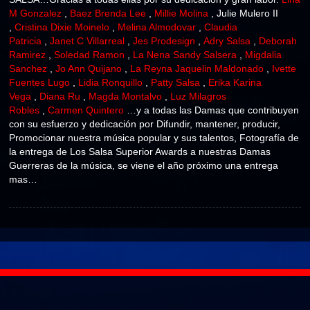
M Gonzalez
,
Baez Brenda Lee
,
Millie Molina
, Julie Mulero II
,
Cristina Dixie Moinelo
,
Melina Almodovar
,
Claudia
Patricia
,
Janet C Villarreal
,
Jes Prodesign
,
Adry Salsa
,
Deborah
Ramirez
,
Soledad Ramon
,
La Nena Sandy Salsera
,
Migdalia
Sanchez
,
Jo Ann Quijano
,
La Reyna Jaquelin Maldonado
,
Ivette
Fuentes Lugo
,
Lidia Ronquillo
,
Patty Salsa
,
Erika Karina
Vega
,
Diana Ru
,
Magda Montalvo
,
Luz Milagros
Robles
,
Carmen Quintero
…y a todas las Damas que contribuyen
con su esfuerzo y dedicación por Difundir, mantener, producir,
Promocionar nuestra música popular y sus talentos, Fotografía de
la entrega de Los Salsa Superior Awards a nuestras Damas
Guerreras de la música, se viene el año próximo una entrega
mas…