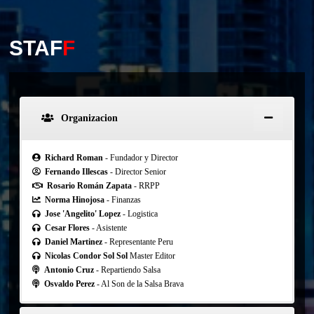
STAF
F
Organizacion
Richard Roman
- Fundador y Director
Fernando Illescas
- Director Senior
Rosario Román Zapata
- RRPP
Norma Hinojosa
- Finanzas
Jose 'Angelito' Lopez
- Logistica
Cesar Flores
- Asistente
Daniel Martinez
- Representante Peru
Nicolas Condor Sol Sol
Master Editor
Antonio Cruz
- Repartiendo Salsa
Osvaldo Perez
- Al Son de la Salsa Brava