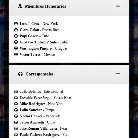
Miembros Honorarios
Luis J. Cruz
- New York
Clara Colon
- Puerto Rico
Pupi Garcia
- Cuba
Gustavo 'Cubiche' Sala
- Cuba
Washington Piñeyro
- Uruguay
Víctor Torres
- Mexico
Corresponsales
Julio Bolanos
- Internacional
Osvaldo Perez Vega
- Puerto Rico
Mike Rodriguez
- New York
Lolin Sanchez
- Tampa
Noemi Chavez
- Venezuela
Javier Amoretti
- Chile
Jose Roman Villanueva
- Peru
Paulo Pacheco Rodriguez
- Peru