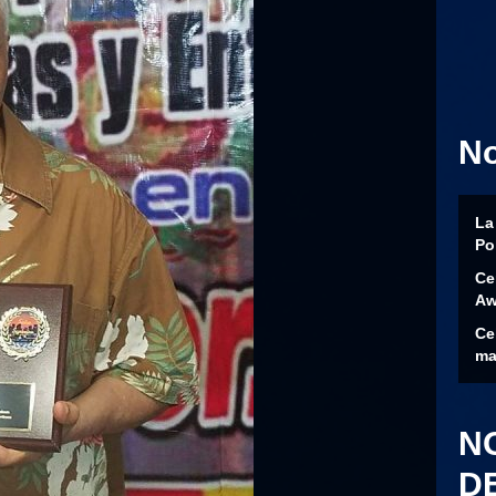
N
La
Po
Ce
Aw
Ce
ma
N
D