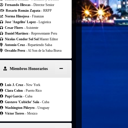
Fernando Illescas
- Director Senior
Rosario Román Zapata
- RRPP
Norma Hinojosa
- Finanzas
Jose 'Angelito' Lopez
- Logistica
Cesar Flores
- Asistente
Daniel Martinez
- Representante Peru
Nicolas Condor Sol Sol
Master Editor
Antonio Cruz
- Repartiendo Salsa
Osvaldo Perez
- Al Son de la Salsa Brava
Miembros Honorarios
Luis J. Cruz
- New York
Clara Colon
- Puerto Rico
Pupi Garcia
- Cuba
Gustavo 'Cubiche' Sala
- Cuba
Washington Piñeyro
- Uruguay
Víctor Torres
- Mexico