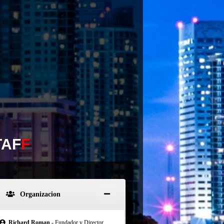
TAF
F
Organizacion
Richard Roman
- Fundador y Director