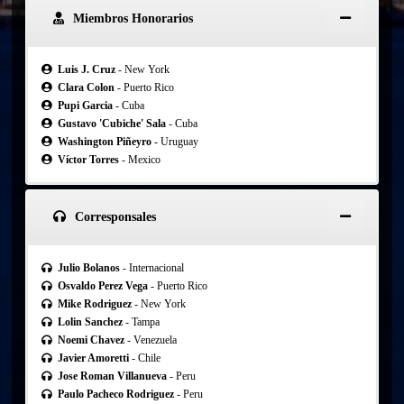
Miembros Honorarios
Luis J. Cruz
- New York
Clara Colon
- Puerto Rico
Pupi Garcia
- Cuba
Gustavo 'Cubiche' Sala
- Cuba
Washington Piñeyro
- Uruguay
Víctor Torres
- Mexico
Corresponsales
Julio Bolanos
- Internacional
Osvaldo Perez Vega
- Puerto Rico
Mike Rodriguez
- New York
Lolin Sanchez
- Tampa
Noemi Chavez
- Venezuela
Javier Amoretti
- Chile
Jose Roman Villanueva
- Peru
Paulo Pacheco Rodriguez
- Peru