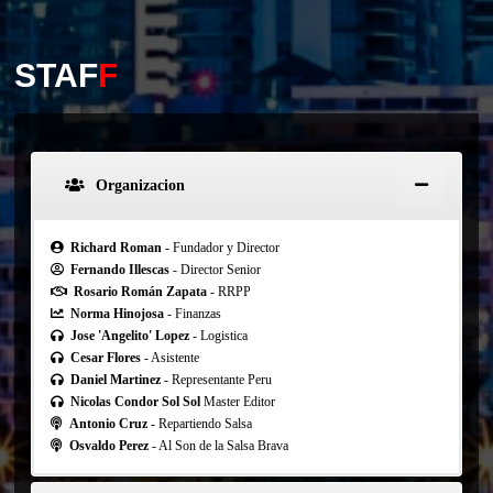
STAF
F
Organizacion
Richard Roman
- Fundador y Director
Fernando Illescas
- Director Senior
Rosario Román Zapata
- RRPP
Norma Hinojosa
- Finanzas
Jose 'Angelito' Lopez
- Logistica
Cesar Flores
- Asistente
Daniel Martinez
- Representante Peru
Nicolas Condor Sol Sol
Master Editor
Antonio Cruz
- Repartiendo Salsa
Osvaldo Perez
- Al Son de la Salsa Brava