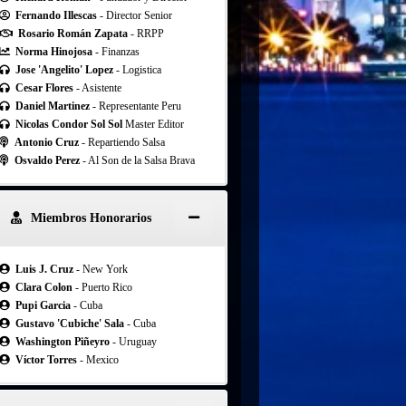
Fernando Illescas
- Director Senior
Rosario Román Zapata
- RRPP
Norma Hinojosa
- Finanzas
Jose 'Angelito' Lopez
- Logistica
Cesar Flores
- Asistente
Daniel Martinez
- Representante Peru
Nicolas Condor Sol Sol
Master Editor
Antonio Cruz
- Repartiendo Salsa
Osvaldo Perez
- Al Son de la Salsa Brava
Miembros Honorarios
Luis J. Cruz
- New York
Clara Colon
- Puerto Rico
Pupi Garcia
- Cuba
Gustavo 'Cubiche' Sala
- Cuba
Washington Piñeyro
- Uruguay
Víctor Torres
- Mexico