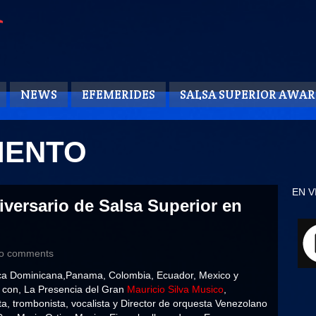
NEWS
EFEMERIDES
SALSA SUPERIOR AWAR
IENTO
EN V
iversario de Salsa Superior en
o comments
ica Dominicana,Panama, Colombia, Ecuador, Mexico y
 con, La Presencia del Gran
Mauricio Silva Musico
,
sta, trombonista, vocalista y Director de orquesta Venezolano