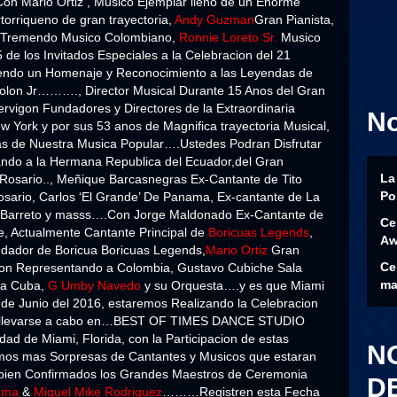
on Mario Ortiz , Musico Ejemplar lleno de un Enorme
torriqueno de gran trayectoria,
Andy Guzman
Gran Pianista,
 Tremendo Musico Colombiano,
Ronnie Loreto Sr.
Musico
de los Invitados Especiales a la Celebracion del 21
iendo un Homenaje y Reconocimiento a las Leyendas de
Colon Jr………., Director Musical Durante 15 Anos del Gran
rvigon Fundadores y Directores de la Extraordinaria
N
 York y por sus 53 anos de Magnifica trayectoria Musical,
s de Nuestra Musica Popular….Ustedes Podran Disfrutar
ndo a la Hermana Republica del Ecuador,del Gran
La
 Rosario.., Meñique Barcasnegras Ex-Cantante de Tito
Po
 Rosario, Carlos ‘El Grande’ De Panama, Ex-cantante de La
y Barreto y masss….Con Jorge Maldonado Ex-Cantante de
Ce
e, Actualmente Cantante Principal de
Boricuas Legends
,
Aw
undador de Boricua Boricuas Legends,
Mario Ortiz
Gran
Ce
Leon Representando a Colombia, Gustavo Cubiche Sala
ma
 a Cuba,
G Umby Navedo
y su Orquesta….y es que Miami
 de Junio del 2016, estaremos Realizando la Celebracion
r, a llevarse a cabo en…BEST OF TIMES DANCE STUDIO
ad de Miami, Florida, con la Participacion de estas
N
mos mas Sorpresas de Cantantes y Musicos que estaran
bien Confirmados los Grandes Maestros de Ceremonia
D
nama
&
Miguel Mike Rodriguez
………Registren esta Fecha