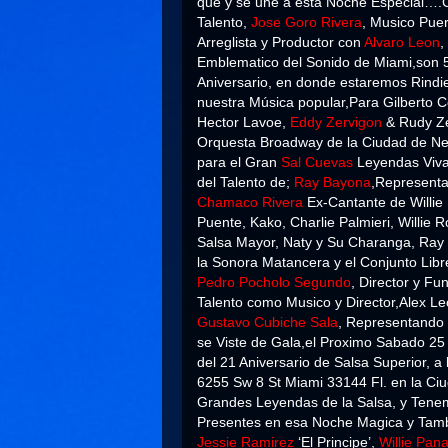
que y se une a esta Noche Especial….C
Talento,
Jose Goro Rivera
, Mus
ico Puer
Arreglista y Productor con
Alvaro Leon
,
Emblematico del Sonido de Miami,son 5 
Aniversario, en donde estaremos Rind
nuestra Música popular,Para Gilberto 
Hector Lavoe,
Eddy Zervigon
& Rudy Ze
Orquesta Broadway de la Ciudad de New
para el Gran
Sal Cuevas
Leyendas Viva
del Talento de;
Ray Bayona
,Representa
Chamaco Rivera
Ex-Cantante de Willie
Puente, Kako, Charlie Palmieri, Willie
Salsa Mayor, Naty y Su Charanga, Ra
la Sonora Matancera y el Conjunto Libr
Pedro Pocholo Segundo
, Director y F
Talento como Musico y Director,Alex 
Gustavo Cubiche Sala
, Representando
se Viste de Gala,el Proximo Sabado 25
del 21 Aniversario de Salsa Superio
6255 Sw 8 St Miami 33144 Fl. en la Ciud
Grandes Leyendas de la Salsa, y Tene
Presentes en esa Noche Magica y Tam
Jessie Ramirez
‘El Principe’,
Willie Pa