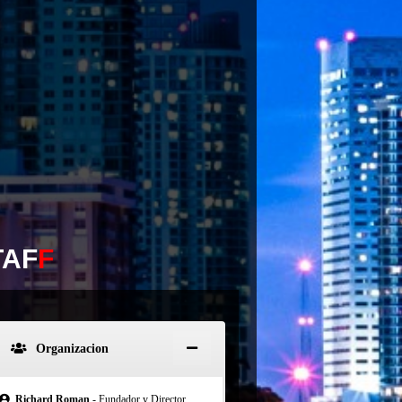
TAF
F
Organizacion
Richard Roman
- Fundador y Director