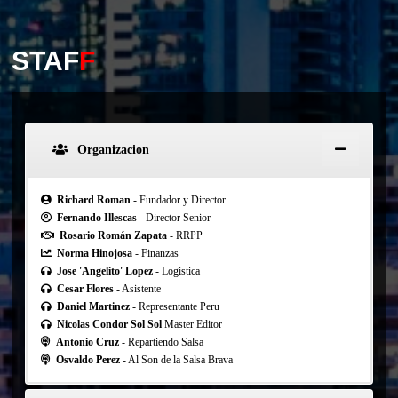
STAF
F
Organizacion
Richard Roman
- Fundador y Director
Fernando Illescas
- Director Senior
Rosario Román Zapata
- RRPP
Norma Hinojosa
- Finanzas
Jose 'Angelito' Lopez
- Logistica
Cesar Flores
- Asistente
Daniel Martinez
- Representante Peru
Nicolas Condor Sol Sol
Master Editor
Antonio Cruz
- Repartiendo Salsa
Osvaldo Perez
- Al Son de la Salsa Brava