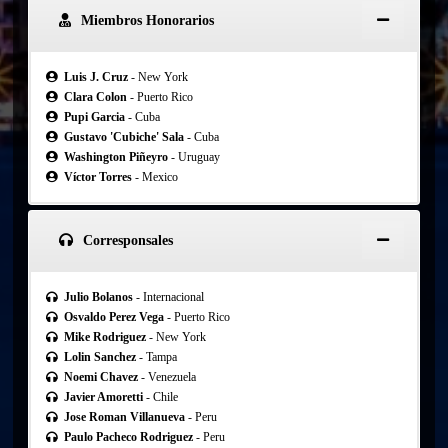
Miembros Honorarios
Luis J. Cruz
- New York
Clara Colon
- Puerto Rico
Pupi Garcia
- Cuba
Gustavo 'Cubiche' Sala
- Cuba
Washington Piñeyro
- Uruguay
Víctor Torres
- Mexico
Corresponsales
Julio Bolanos
- Internacional
Osvaldo Perez Vega
- Puerto Rico
Mike Rodriguez
- New York
Lolin Sanchez
- Tampa
Noemi Chavez
- Venezuela
Javier Amoretti
- Chile
Jose Roman Villanueva
- Peru
Paulo Pacheco Rodriguez
- Peru