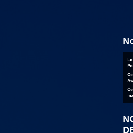
N
La
Po
Ce
Aw
Ce
ma
N
D