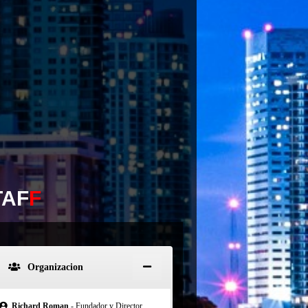
TAF
F
Organizacion
Richard Roman
- Fundador y Director