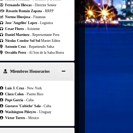
Fernando Illescas
- Director Senior
Rosario Román Zapata
- RRPP
Norma Hinojosa
- Finanzas
Jose 'Angelito' Lopez
- Logistica
Cesar Flores
- Asistente
Daniel Martinez
- Representante Peru
Nicolas Condor Sol Sol
Master Editor
Antonio Cruz
- Repartiendo Salsa
Osvaldo Perez
- Al Son de la Salsa Brava
Miembros Honorarios
Luis J. Cruz
- New York
Clara Colon
- Puerto Rico
Pupi Garcia
- Cuba
Gustavo 'Cubiche' Sala
- Cuba
Washington Piñeyro
- Uruguay
Víctor Torres
- Mexico