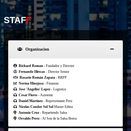
STAF
F
Organizacion
Richard Roman
- Fundador y Director
Fernando Illescas
- Director Senior
Rosario Román Zapata
- RRPP
Norma Hinojosa
- Finanzas
Jose 'Angelito' Lopez
- Logistica
Cesar Flores
- Asistente
Daniel Martinez
- Representante Peru
Nicolas Condor Sol Sol
Master Editor
Antonio Cruz
- Repartiendo Salsa
Osvaldo Perez
- Al Son de la Salsa Brava