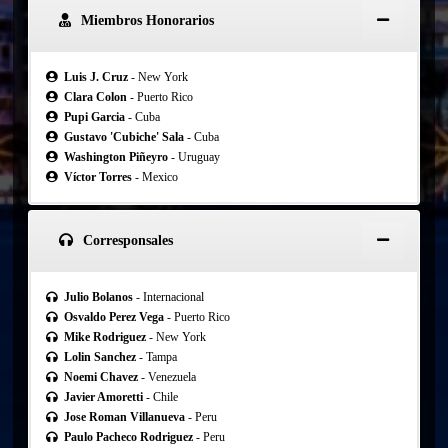
Miembros Honorarios
Luis J. Cruz
- New York
Clara Colon
- Puerto Rico
Pupi Garcia
- Cuba
Gustavo 'Cubiche' Sala
- Cuba
Washington Piñeyro
- Uruguay
Víctor Torres
- Mexico
Corresponsales
Julio Bolanos
- Internacional
Osvaldo Perez Vega
- Puerto Rico
Mike Rodriguez
- New York
Lolin Sanchez
- Tampa
Noemi Chavez
- Venezuela
Javier Amoretti
- Chile
Jose Roman Villanueva
- Peru
Paulo Pacheco Rodriguez
- Peru