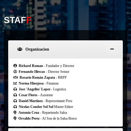
STAF
F
Organizacion
Richard Roman
- Fundador y Director
Fernando Illescas
- Director Senior
Rosario Román Zapata
- RRPP
Norma Hinojosa
- Finanzas
Jose 'Angelito' Lopez
- Logistica
Cesar Flores
- Asistente
Daniel Martinez
- Representante Peru
Nicolas Condor Sol Sol
Master Editor
Antonio Cruz
- Repartiendo Salsa
Osvaldo Perez
- Al Son de la Salsa Brava