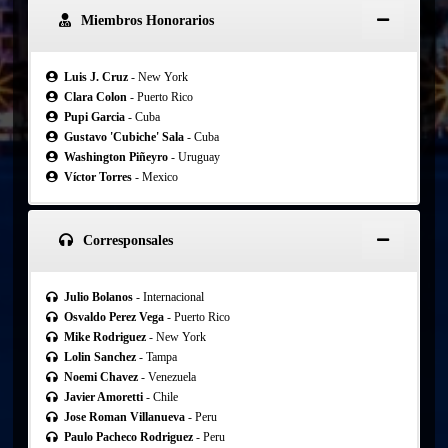
Miembros Honorarios
Luis J. Cruz
- New York
Clara Colon
- Puerto Rico
Pupi Garcia
- Cuba
Gustavo 'Cubiche' Sala
- Cuba
Washington Piñeyro
- Uruguay
Víctor Torres
- Mexico
Corresponsales
Julio Bolanos
- Internacional
Osvaldo Perez Vega
- Puerto Rico
Mike Rodriguez
- New York
Lolin Sanchez
- Tampa
Noemi Chavez
- Venezuela
Javier Amoretti
- Chile
Jose Roman Villanueva
- Peru
Paulo Pacheco Rodriguez
- Peru