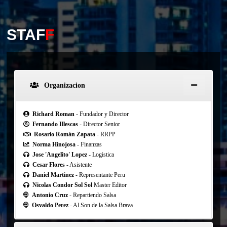
STAF
F
Organizacion
Richard Roman
- Fundador y Director
Fernando Illescas
- Director Senior
Rosario Román Zapata
- RRPP
Norma Hinojosa
- Finanzas
Jose 'Angelito' Lopez
- Logistica
Cesar Flores
- Asistente
Daniel Martinez
- Representante Peru
Nicolas Condor Sol Sol
Master Editor
Antonio Cruz
- Repartiendo Salsa
Osvaldo Perez
- Al Son de la Salsa Brava