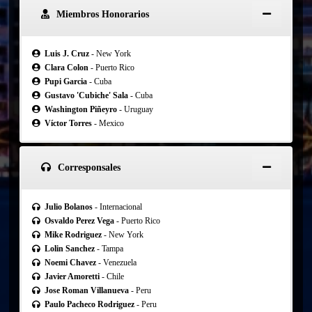
Miembros Honorarios
Luis J. Cruz
- New York
Clara Colon
- Puerto Rico
Pupi Garcia
- Cuba
Gustavo 'Cubiche' Sala
- Cuba
Washington Piñeyro
- Uruguay
Víctor Torres
- Mexico
Corresponsales
Julio Bolanos
- Internacional
Osvaldo Perez Vega
- Puerto Rico
Mike Rodriguez
- New York
Lolin Sanchez
- Tampa
Noemi Chavez
- Venezuela
Javier Amoretti
- Chile
Jose Roman Villanueva
- Peru
Paulo Pacheco Rodriguez
- Peru