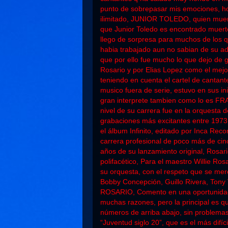
punto de sobrepasar mis emociones, ho
ilimitado, JUNIOR TOLEDO, quien muere
que Junior Toledo es encontrado muert
llego de sorpresa para muchos de los q
habia trabajado aun no sabian de su ad
que por ello fue mucho lo que dejo de g
Rosario y por Elias Lopez como el mejo
teniendo en cuenta el cartel de cantan
musico fuera de serie, estuvo en sus 
gran interprete tambien como lo es FR
nivel de su carrera fue en la orquesta
grabaciones más excitantes entre 1973 
el álbum Infinito, editado por Inca Rec
carrera profesional de poco más de cinc
años de su lanzamiento original, Rosari
polifacético, Para el maestro Willie Ros
su orquesta, con el respeto que se m
Bobby Concepción, Guillo Rivera, Tony 
ROSARIO, Comento en una oportunidad;S
muchas razones, pero la principal es qu
números de arriba abajo, sin problemas 
“Juventud siglo 20”, que es el más difíc