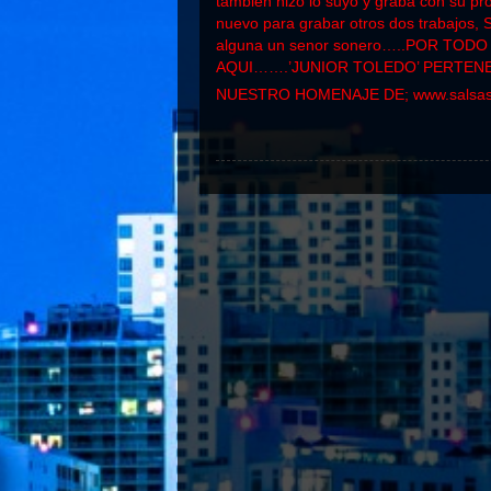
tambien hizo lo suyo y graba con su pr
nuevo para grabar otros dos trabajos
alguna un senor sonero…..POR TOD
AQUI…….’JUNIOR TOLEDO’ PERTEN
NUESTRO HOMENAJE DE;
www.salsas