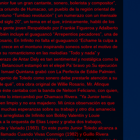
unior fue un gran cantante, sonero, bolerista y compositor”,
rtista oriundo de Humacao, un pueblo de la región oriental de
ontuno “Tumbao revolución” ( un numerazo con un mensale
d siglo 20”, un tema en el que, irónicamente, habló de los
la gente joven.Respaldado por Frankie Figueroa y Adalberto
mbién incluye el guaguancó “Arrepentíos pecadores”, una de
sario, En Infinito no falta el guaguancó “Echame la culpa a
e crece en el montuno inspirando soneos sobre el motivo de
e su romanticismo en las melodías “Todo y nada” y
olerazo de Antar Daly es tan sentimental y nostálgica como la
 Betancourt estampó en el elepé Pa’ bravo yo.Su ejecución
ue Ismael Quintana grabó con La Perfecta de Eddie Palmieri.
ingenio de Toledo como sonero debe prestarle atención a su
 qué”, otra obra original de Willie Rosario, Mr. Afinque
 éste cantaba con la banda de Nelson Feliciano, con quien,
ente lo intercambió por Chamaco Rivera. “Ya Junior tenía
en limpio y no era majadero. Mi única observación es que
 muchas esperanzas sobre su trabajo y otro día amanecía
 arreglistas de Infinito son Bobby Valentín y Louie
 a la orquesta de Elias Lopez y graba dos trabajos,
le y Variado (1983). En este punto Junior Toledo alcanza a
P llamado Cuando Vivas Conmigo (1982) y Guillo Rivera