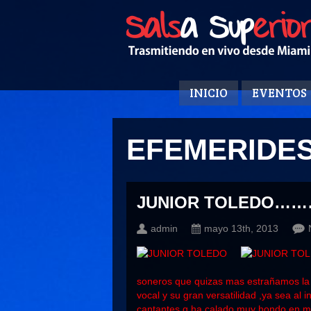
INICIO
EVENTOS
EFEMERIDE
JUNIOR TOLEDO………U
admin
mayo 13th, 2013
soneros que quizas mas estrañamos la 
vocal y su gran versatilidad ,ya sea al
cantantes q ha calado muy hondo en mi