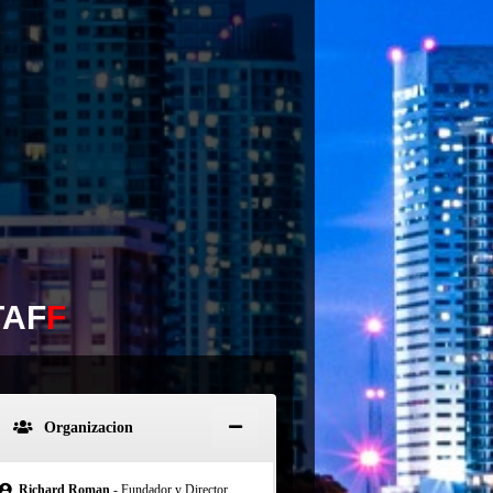
TAF
F
Organizacion
Richard Roman
- Fundador y Director