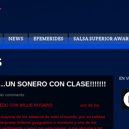
NEWS
EFEMERIDES
SALSA SUPERIOR AWAR
S
EN V
N SONERO CON CLASE!!!!!!!
No comments
uno de los
mayoria de los salseros de todo el mundo, por su calidad
 interpretar boleros,guaguanco o montuno,y uno de los
 sentimiento y amor por esta pasion, q me abruma a tal