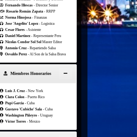
Fernando Illescas
- Director Senior
Rosario Román Zapata
- RRPP
Norma Hinojosa
- Finanzas
Jose 'Angelito' Lopez
- Logistica
Cesar Flores
- Asistente
Daniel Martinez
- Representante Peru
Nicolas Condor Sol Sol
Master Editor
Antonio Cruz
- Repartiendo Salsa
Osvaldo Perez
- Al Son de la Salsa Brava
Miembros Honorarios
Luis J. Cruz
- New York
Clara Colon
- Puerto Rico
Pupi Garcia
- Cuba
Gustavo 'Cubiche' Sala
- Cuba
Washington Piñeyro
- Uruguay
Víctor Torres
- Mexico