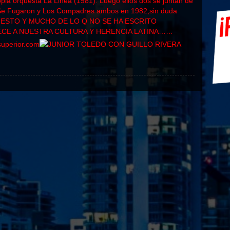
opia orquesta La Linea (1981). Luego ellos dos se juntan de
, Se Fugaron y Los Compadres ambos en 1982,sin duda
O ESTO Y MUCHO DE LO Q NO SE HA ESCRITO
ECE A NUESTRA CULTURA Y HERENCIA LATINA……
uperior.com