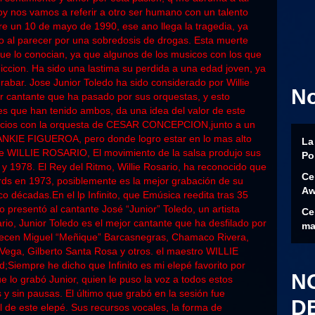
y nos vamos a referir a otro ser humano con un talento
 un 10 de mayo de 1990, ese ano llega la tragedia, ya
o al parecer por una sobredosis de drogas. Esta muerte
ue lo conocian, ya que algunos de los musicos con los que
iccion. Ha sido una lastima su perdida a una edad joven, ya
rabar. Jose Junior Toledo ha sido considerado por Willie
N
r cantante que ha pasado por sus orquestas, y esto
tes que han tenido ambos, da una idea del valor de este
inicios con la orquesta de CESAR CONCEPCION,junto a un
ANKIE FIGUEROA, pero donde logro estar en lo mas alto
La
 de WILLIE ROSARIO, El movimiento de la salsa produjo sus
Po
y 1978. El Rey del Ritmo, Willie Rosario, ha reconocido que
Ce
ords en 1973, posiblemente es la mejor grabación de su
Aw
o décadas.En el lp Infinito, que Emúsica reedita tras 35
o presentó al cantante José “Junior” Toledo, un artista
Ce
ario, Junior Toledo es el mejor cantante que ha desfilado por
ma
erecen Miguel “Meñique” Barcasnegras, Chamaco Rivera,
Vega, Gilberto Santa Rosa y otros. el maestro WILLIE
iempre he dicho que Infinito es mi elepé favorito por
N
e lo grabó Junior, quien le puso la voz a todos estos
y sin pausas. El último que grabó en la sesión fue
D
il de este elepé. Sus recursos vocales, la forma de