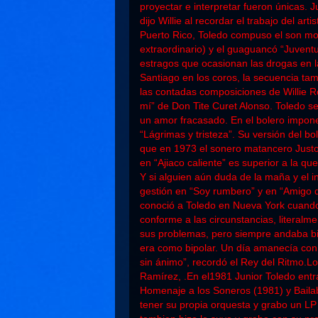
proyectar e interpretar fueron únicas. J
dijo Willie al recordar el trabajo del a
Puerto Rico, Toledo compuso el son m
extraordinario) y el guaguancó “Juventu
estragos que ocasionan las drogas en 
Santiago en los coros, la secuencia ta
las contadas composiciones de Willie Ro
mí” de Don Tite Curet Alonso. Toledo s
un amor fracasado. En el bolero impon
“Lágrimas y tristeza”. Su versión del b
que en 1973 el sonero matancero Justo
en “Ajiaco caliente” es superior a la q
Y si alguien aún duda de la maña y el 
gestión en “Soy rumbero” y en “Amigo de
conoció a Toledo en Nueva York cuando
conforme a las circunstancias, literalm
sus problemas, pero siempre andaba bi
era como bipolar. Un día amanecía con
sin ánimo”, recordó el Rey del Ritmo.Los
Ramírez, .En el1981 Junior Toledo entra
Homenaje a los Soneros (1981) y Bailab
tener su propia orquesta y grabo un L