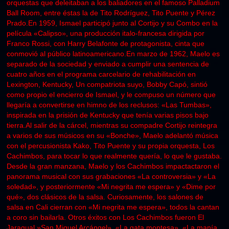
orquestas que deleitaban a los baliadores en el famoso Palladium
Ball Room, entre éstas la de Tito Rodríguez, Tito Puente y Pérez
Prado.En 1959, Ismael participó junto al Cortijo y su Combo en la
película «Calipso», una producción italo-francesa dirigida por
Franco Rossi, con Harry Belafonte de protagonista, cinta que
conmovió al público latinoamericano.En marzo de 1962, Maelo es
separado de la sociedad y enviado a cumplir una sentencia de
cuatro años en el programa carcelario de rehabilitación en
Lexington, Kentucky, Un compatriota suyo, Bobby Capó, sintió
como propio el encierro de Ismael, y le compuso un número que
llegaría a convertirse en himno de los reclusos: «Las Tumbas»,
inspirada en la prisión de Kentucky que tenía varias pisos bajo
tierra.Al salir de la cárcel, mientras su compadre Cortijo reintegra
a varios de sus músicos en su «Bonche», Maelo adelantó música
con el percusionista Kako, Tito Puente y su propia orquesta, Los
Cachimbos, para tocar lo que realmente quería, lo que le gustaba.
Desde la gran manzana, Maelo y los Cachimbos impactactaron el
panorama musical con sus grabaciones «La controversia» y «La
soledad», y posteriormente «Mi negrita me espera» y «Dime por
qué», dos clásicos de la salsa. Curiosamente, los salones de
salsa en Cali cierran con «Mi negrita me espera», todos la cantan
a coro sin bailarla. Otros éxitos con Los Cachimbos fueron El
Jaragual,»San Miguel Arcángel», «La gata montesa», «La manía