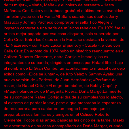
de tu mujer», «Maña, Maña» y el bolero de serenata «Hasta
Mañana».Con Kako y su trabuco grabó «Lo último en la avenida».
También grabó con la Fania All-Stars cuando sus dueños Jerry
Masucci y Johnny Pacheco compraron el sello Tico Alegre y
lograron capturar a una serie de músicos rebeldes. En 1979 fue el
artista mejor pagado por esa casa disquera, solo superado por
Celia Cruz. Entre los éxitos con la Fania se destacan la versión de
«El Nazareno» con Papo Lucca al piano, y «Cúcala», a dúo con
Celia Cruz.En agosto de 1974 hubo un histórico reencuentro en el
Coliseo Roberto Clemente, entre Cortijo e Ismael y los ex
integrantes de su banda, dirigidos entonces por Rafael Ithier bajo
el nombre de El Gran Combo; un acontecimiento musical que dejó
éxitos como «Ellos se juntan», de Kito Vélez y Sammy Ayala; una
nueva versión de «Perico», de Juan Hernández; «Perfume de
rosa», de Rafael Ortiz; «El negro bembón», de Bobby Capó; y
«Maquinolandera», de Margarita Rivera, Doña Margó.La muerte
de su compadre Rafael Cortijo el día de su cumpleaños lo afectó,
al extremo de perder la voz, pese a que atesoraba la esperanza
de recuperarla para cantar en un magno homenaje que le
preparaban sus familiares y amigos en el Coliseo Roberto
Clemente, Pocos días antes, pasadas las cinco de la tarde, Maelo
se encontraba en su casa acompañado de Doña Margot, cuando