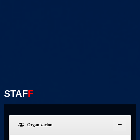
STAF
F
Organizacion