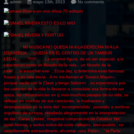
admin
mayo 13th, 2013
No comments
MI MUSICA NO QUEDA NI A LA DERECHA NI A LA
IZQUIERDA…..QUEDA EN EL CENTRO DE UN TAMBOR
LEGAL……..!!!!!!!……La enorme figura, de un ser especial, q lo
caracterizo como un filosofo de la vida…un filosofo de la
calle…..al escuchar ese …Ecua-Jey, q determina esas famosas
frases q en vida decia…A mi me llaman el ‘Sonero Mayor»,
porque vacilo con la Clave y tengo Saborrrr…su experiencia por
los caminos de la vida lo llevaron a consolidar esa forma de ser
unica, las circunstancias en q vivio muchos pasajes de su vida, se
reflejan en muchas de sus canciones, la frustracion y
desesperacion en la letra del ‘ incomprendido’, pasando a sentirse
orgulloso de su raza, resaltada alegremente en la interpretacion
de las ‘ Caras Lindas’, magistral composicion de Catalino ‘tite’
curet Alonso, y tantos exitos de corte callejero, bien pueblo , es
sencillamente extraordinario, al cantar «soy Feliz», , ‘ la Perla’, ‘