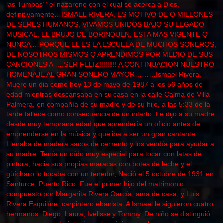
las Tumbas’ ‘ el nazareno con el cual se acerca a Dios,
definitivamente…ISMAEL RIVERA, ES MOTIVO DE Q MILLONES
DE SERES HUMANOS, VIVAMOS UNIDOS BAJO SU LEGADO
MUSICAL, EL BRUJO DE BORINQUEN, ESTA MAS VIGENTE Q
NUNCA …PORQUE EL ES LA ESCUELA DE MUCHOS SONEROS,
DE NOSOTROS MISMOS Q APRENDIMOS POR MEDIO DE SUS
CANCIONES A ….SER FELIZ!!!!!!!!! A CONTINUACION NUESTRO
HOMENAJE AL GRAN SONERO MAYOR………Ismael Rivera,
Muere un dia como hoy 13 de mayo de 1987 a los 56 años de
edad mientras descansaba en su casa en la calle Calma de Villa
Palmera, en compañía de su madre y de su hijo, a las 5:33 de la
tarde fallece como consecuencia de un infarto. Le dijo a su madre
desde muy temprana edad que aprendería un oficio antes de
emprenderse en la música y que iba a ser un gran cantante.
Llenaba de madera sacos de cemento y los vendía para ayudar a
su madre. Tenía un oído muy especial para tocar con latas de
pintura, hacia sus propias maracas con botes de leche y el
güícharo lo tocaba con un tenedor, Nació el 5 octubre de 1931 en
Santurce, Puerto Rico. Fue el primer hijo del matrimonio
compuesto por Margarita Rivera García, ama de casa, y Luis
Rivera Esquilíne, carpintero ebanista. A Ismael le siguieron cuatro
hermanos: Diego, Laura, Ivelisse y Tommy. De niño se distinguió