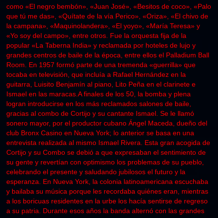
como «El negro bembón», «Juan José», «Besitos de coco», «Palo
que tú me das», «Quítate de la vía Perico», «Oriza», «El chivo de
la campana», «Maquinolandera», «El yoyo», «María Teresa» y
«Yo soy del campo», entre otros. Fue la orquesta fija de la
popular «La Taberna India» y reclamada por hoteles de lujo y
grandes centros de baile de la época, entre ellos el Palladium Ball
Room. En 1957 formó parte de una tremenda «guerrilla» que
tocaba en televisión, que incluía a Rafael Hernández en la
guitarra, Luisito Benjamín al piano, Lito Peña en el clarinete e
Ismael en las maracas.A finales de los 50, la bomba y plena
logran introducirse en los más reclamados salones de baile,
gracias al combo de Cortijo y su cantante Ismael. Se le llamó
sonero mayor, por el productor cubano Ángel Maceda, dueño del
club Bronx Casino en Nueva York; lo anterior se basa en una
entrevista realizada al mismo Ismael Rivera. Esta gran acogida de
Cortijo y su Combo se debió a que expresaban el sentimiento de
su gente y revertían con optimismo los problemas de su pueblo,
celebrando el presente y saludando jubilosos el futuro y la
esperanza. En Nueva York, la colonia latinoamericana escuchaba
y bailaba su música porque les recordaba quiénes eran, mientras
a los boricuas residentes en la urbe los hacía sentirse de regreso
a su patria. Durante esos años la banda alternó con las grandes