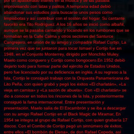
por un apasionado interés en la música y se las pasaba
improvisando con latas y palitos. A temprana edad debió
abandonar sus estudios para buscarse unos pesos como
limpiabotas y así contribuir con el sostén del hogar. Su cantante
favorito era Tito Rodríguez. A los 16 años se inició como albañil,
aunque se la pasaba cantando y tocando en los rumbones que se
formaban en la Calle Calma y otros sectores del Santurce
Cangrejero, en unión de su amigo y compadre Rafael Cortijo. La
primera vez que se juntaron para tocar Ismael y Cortijo fue en
1948, en el Conjunto Monterrey, dirigido por Monchito Muley,
Maelo como conguero y Cortijo como bongocero.En 1952 debió
dejarlo todo para formar parte del ejército de Estados Unidos,
pero fue licenciado por su deficiencia en inglés. A su regreso a la
Isla, Cortijo le consiguió trabajo con la Orquesta Panamericana de
Lito Peña, con quien grabó y pegó los éxitos «El charlatán», «La
vieja en camisa» y «La sazón de abuela». Con «El charlatán» se
dio a conocer en todos los rincones de la Isla, y posteriormente
consiguió la fama internacional. Entre presentación y
presentación, Maelo salía de El Escambrón y se iba a descargar
con su amigo Rafael Cortijo en el Black Magic de Miramar, En
1954 se integra al grupo de Rafael Cortijo, con quien grabaría 17
discos. Con el Combo de Cortijo pegó un sinnúmero de éxitos,
entre ellos «El bombón de Elena», de don Rafael Cepeda, así