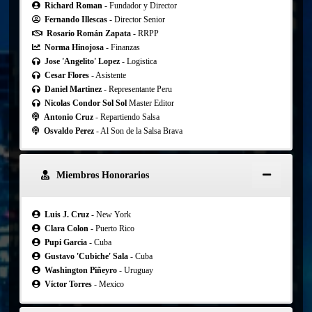
Richard Roman
- Fundador y Director
Fernando Illescas
- Director Senior
Rosario Román Zapata
- RRPP
Norma Hinojosa
- Finanzas
Jose 'Angelito' Lopez
- Logistica
Cesar Flores
- Asistente
Daniel Martinez
- Representante Peru
Nicolas Condor Sol Sol
Master Editor
Antonio Cruz
- Repartiendo Salsa
Osvaldo Perez
- Al Son de la Salsa Brava
Miembros Honorarios
Luis J. Cruz
- New York
Clara Colon
- Puerto Rico
Pupi Garcia
- Cuba
Gustavo 'Cubiche' Sala
- Cuba
Washington Piñeyro
- Uruguay
Víctor Torres
- Mexico