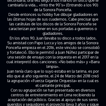
secundaria, una vez llegó a sus manos un disco que le
cambiaría la vida… «Into the 90´s» (Entrando a los 90)
de la Sonora Ponceña.
Desde entonces su hobby fue dibujar gladiadores en
las últimas hojas de sus cuadernos. Cabe precisar que
las carátulas de los discos de la Sonora Ponceña se
caracterizan por tener en sus portadas a guerreros o
gladiadores.
En los años 90, Juan llevaba su disco a todos lados.
Su amistad con Papo Lucca y los amigos de la Sonora
Ponceña empieza en el 2016, este vinculo se consolidó
y fortaleció. Ello le permitió a Juan Núñez participar de
una sesión de ensayo con la orquesta en el 2017 en la
cual interpretó dos canciones: «No bebo más» y «Barra
limpia».
Juan tenía claro que lo suyo estaba en la tarima, es por
ello que al año siguiente, el 24 de Marzo del 2018 creó
la agrupación «Fuerza Gigante Orquesta» en la cual es
el cantante principal.
Con su agrupación se han presentado en diversos
centros de entretenimiento en Lima recibiendo la
aceptación del público. Gracias al apoyo de sus seres
queridos y seguidores el proyecto lleva 3 años y sigue